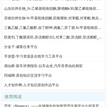
山东欣烨生物_N-乙烯基吡咯烷酮,聚维酮k30;聚乙烯吡咯烷酮,对苯二酚,乙醇钠,丁酰肼原药,固体甲醇钠
济南欣烨生物-N-甲基吡咯烷酮,四氢噻吩,对苯醌,对苯酚,氧化苯乙烯,间苯甲醚,环戊酮
三氟乙酸,三氟乙酸酐,叔丁醇钾,偶氮二异丁腈,N-甲基吡咯烷酮,二甲基二硫醚,异丁酸,对氯苯酚_山东欣烨化工
防黄剂,丁酰肼原药,异戊烯醇321,对苯二酚,异戊醇,异戊烯醛_济南欣欣化工
分金子-威客任务平台
手游盟-学习资源及在线学习工具平台
酒仙桥-新车评测报告-以车会友,汽车世界由此精彩
同城网-原创知识交流学习平台
人才创作网-人才知识原创作品平台
推荐阅读
币安（Binance）——全球领先的加密货币交易平台介绍及官方入口