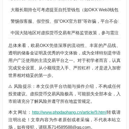
大额长期持仓可考虑提至自托管钱包（如OKX Web3钱包或
警惕假客服、假空投、假"OKX官方群"等诈骗，平台不会私
中国大陆地区对虚拟货币交易有严格监管政策，参与需注意当
总体来看，欧易OKX凭借深厚的流动性、丰富的产品线、
透明的储备金证明及优秀的中文体验，成为全球特别是华语
用户广泛使用的主流交易平台之一。对于初学者而言，认真
完成安全设置、从小额现货入手、严控杠杆，才是进入加密
世界相对稳妥的第一步。
⚠️ 风险提示：本文仅供平台功能与操作介绍，不构成任何
投资建议。虚拟货币交易风险极高，可能损失全部本金，入
市前请充分了解风险并遵守所在地监管规定。
本文网址：
http://www.phpdaohang.cn/article/9.html
转载请
注明出处！文章内容为作者原创或者采编，不代表本站立
场，如有侵犯，请联系714589588@qq.com。