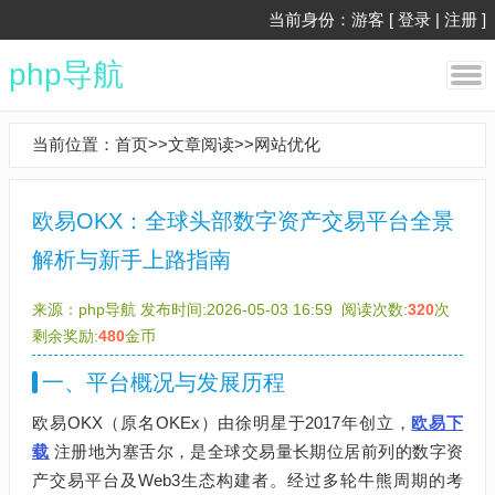
当前身份：游客 [
登录
|
注册
]
php导航
当前位置：
首页
>>
文章阅读
>>
网站优化
欧易OKX：全球头部数字资产交易平台全景
解析与新手上路指南
来源：
php导航
发布时间:2026-05-03 16:59
阅读次数:
320
次
剩余奖励:
480
金币
一、平台概况与发展历程
欧易OKX（原名OKEx）由徐明星于2017年创立，
欧易下
载
注册地为塞舌尔，是全球交易量长期位居前列的数字资
产交易平台及Web3生态构建者。经过多轮牛熊周期的考