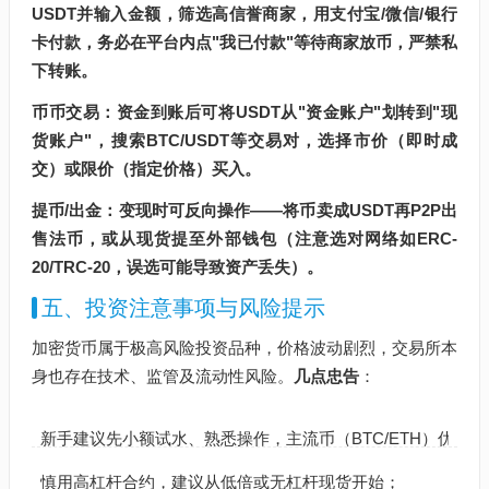
USDT并输入金额，筛选高信誉商家，用支付宝/微信/银行
卡付款，务必在平台内点"我已付款"等待商家放币，严禁私
下转账。
币币交易：资金到账后可将USDT从"资金账户"划转到"现
货账户"，搜索BTC/USDT等交易对，选择市价（即时成
交）或限价（指定价格）买入。
提币/出金：变现时可反向操作——将币卖成USDT再P2P出
售法币，或从现货提至外部钱包（注意选对网络如ERC-
20/TRC-20，误选可能导致资产丢失）。
五、投资注意事项与风险提示
加密货币属于极高风险投资品种，价格波动剧烈，交易所本
身也存在技术、监管及流动性风险。
几点忠告
：
新手建议先小额试水、熟悉操作，主流币（BTC/ETH）优于
慎用高杠杆合约，建议从低倍或无杠杆现货开始；