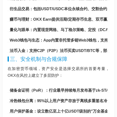
衍生品交易：包括USDT/USDC本位永续合约、交割合约
赚币与理财：OKX Earn提供活期/定期存币生息、双币赢、St
量化与跟单：内置现货网格、马丁格尔策略、定投（DCA）
Web3钱包与生态：App内置非托管多链Web3钱包，支持ETH、
法币入金：支持C2P（P2P）法币买卖USDT/BTC等，部分地
三、安全机制与合规保障
在加密货币领域，资产安全是选择交易所的首要考量，
OKX在风控上建立了多层防护：
储备金证明（PoR）：行业最早持续每月发布基于zk-STA
冷热钱包分离：95%以上用户资产存放于离线多重签名冷钱
用户保护基金：设立数亿至上十亿USDT级别的"万全基金/