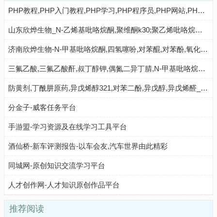
PHP教程,PHP入门教程,PHP学习,PHP程序员,PHP网站,PHP视频教程,Mysql教程,CMS教程,PHP粉丝网 - PHP粉丝网
山东欣烨生物_N-乙烯基吡咯烷酮,聚维酮k30;聚乙烯吡咯烷酮,对苯二酚,乙醇钠,丁酰肼原药,固体甲醇钠
济南欣烨生物-N-甲基吡咯烷酮,四氢噻吩,对苯醌,对苯酚,氧化苯乙烯,间苯甲醚,环戊酮
三氟乙酸,三氟乙酸酐,叔丁醇钾,偶氮二异丁腈,N-甲基吡咯烷酮,二甲基二硫醚,异丁酸,对氯苯酚_山东欣烨化工
防黄剂,丁酰肼原药,异戊烯醇321,对苯二酚,异戊醇,异戊烯醛_济南欣欣化工
分金子-威客任务平台
手游盟-学习资源及在线学习工具平台
酒仙桥-新车评测报告-以车会友,汽车世界由此精彩
同城网-原创知识交流学习平台
人才创作网-人才知识原创作品平台
推荐阅读